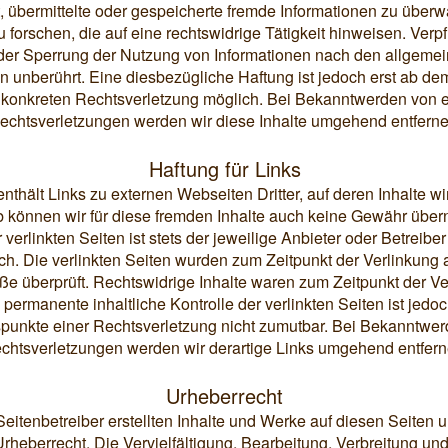
et, übermittelte oder gespeicherte fremde Informationen zu übe
forschen, die auf eine rechtswidrige Tätigkeit hinweisen. Verpf
der Sperrung der Nutzung von Informationen nach den allgeme
n unberührt. Eine diesbezügliche Haftung ist jedoch erst ab de
r konkreten Rechtsverletzung möglich. Bei Bekanntwerden von
echtsverletzungen werden wir diese Inhalte umgehend entferne
Haftung für Links
thält Links zu externen Webseiten Dritter, auf deren Inhalte wi
 können wir für diese fremden Inhalte auch keine Gewähr über
r verlinkten Seiten ist stets der jeweilige Anbieter oder Betreiber
ich. Die verlinkten Seiten wurden zum Zeitpunkt der Verlinkung 
e überprüft. Rechtswidrige Inhalte waren zum Zeitpunkt der Ve
 permanente inhaltliche Kontrolle der verlinkten Seiten ist jedo
punkte einer Rechtsverletzung nicht zumutbar. Bei Bekanntwe
chtsverletzungen werden wir derartige Links umgehend entfern
Urheberrecht
Seitenbetreiber erstellten Inhalte und Werke auf diesen Seiten 
rheberrecht. Die Vervielfältigung, Bearbeitung, Verbreitung und