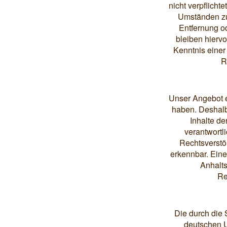
nicht verpflicht
Umständen zu 
Entfernung o
bleiben hiervo
Kenntnis eine
R
Unser Angebot en
haben. Deshalb
Inhalte de
verantwortl
Rechtsverstöß
erkennbar. Eine
Anhalts
Re
Die durch die 
deutschen U