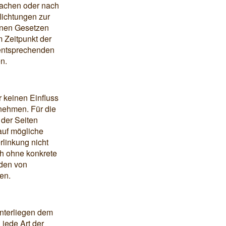
rwachen oder nach
lichtungen zur
inen Gesetzen
m Zeitpunkt der
 entsprechenden
n.
r keinen Einfluss
nehmen. Für die
 der Seiten
auf mögliche
rlinkung nicht
ch ohne konkrete
rden von
en.
unterliegen dem
 jede Art der